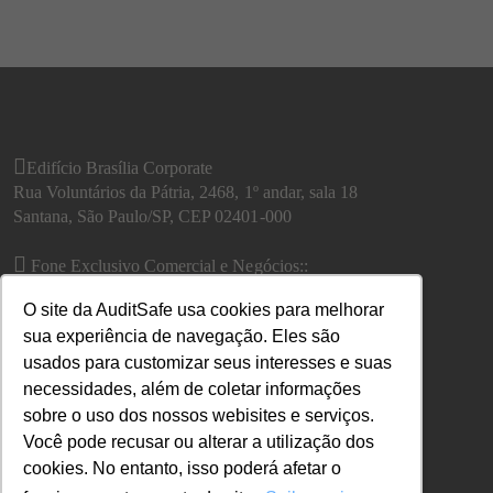
Edifício Brasília Corporate
Rua Voluntários da Pátria, 2468, 1º andar, sala 18
Santana, São Paulo/SP, CEP 02401-000
Fone Exclusivo Comercial e Negócios::
São Paulo: (11) 2122-0203
O site da AuditSafe usa cookies para melhorar
Outras áreas, utilizar o
Fale conosco
sua experiência de navegação. Eles são
usados para customizar seus interesses e suas
necessidades, além de coletar informações
sobre o uso dos nossos webisites e serviços.
Você pode recusar ou alterar a utilização dos
cookies. No entanto, isso poderá afetar o