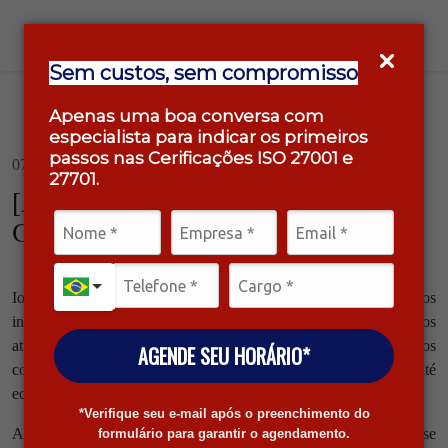
Sem custos, sem compromisso
Apenas uma boa conversa com
especialista para indicar os primeiros
passos nas Cerificações ISO 27001 e
07/05/2024 / Tecnologia
27701.
[ARTIGO] IoT e a Segurança
Cibernética.
IoT, ou Internet das Coisas, refere-se a um sistema de dispositivos
interconectados, que têm a capacidade de coletar e trocar dados
através da internet. Esses dispositivos podem variar desde objetos
AGENDE SEU HORÁRIO*
comuns do dia a dia, como eletrodomésticos e wearables, até
equipamentos industriais complexos.
*Verifique seu e-mail após o preenchimento do
A essência da IoT está na capacidade desses dispositivos de se
formulário para garantir o agendamento.