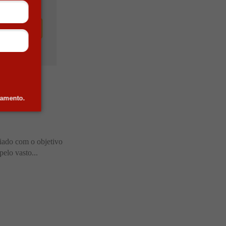
nética
damento.
riado com o objetivo
pelo vasto...