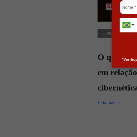
25/09/2023
O que sua
*Verifi
em relação
cibernétic
Leia mais >