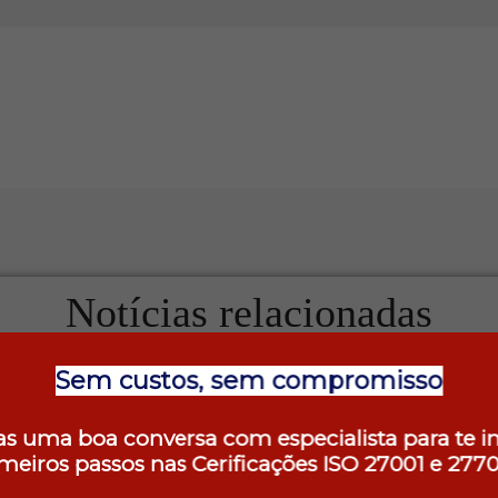
Notícias relacionadas
Sem custos, sem compromisso
s uma boa conversa com especialista para te i
imeiros passos nas Cerificações ISO 27001 e
2770