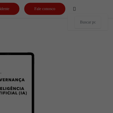
idente
Fale conosco