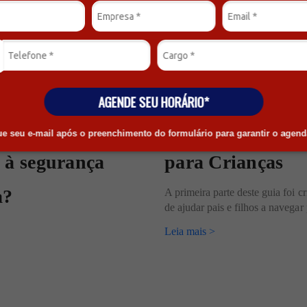
26/09/2023
AGENDE SEU HORÁRIO*
 empresa precisa
Segurança Ciber
que seu e-mail após o preenchimento do formulário para garantir o agen
 à segurança
para Crianças
a?
A primeira parte deste guia foi c
de ajudar pais e filhos a navegar 
Leia mais >