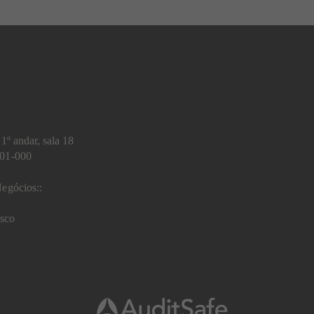
1º andar, sala 18
401-000
egócios::
sco