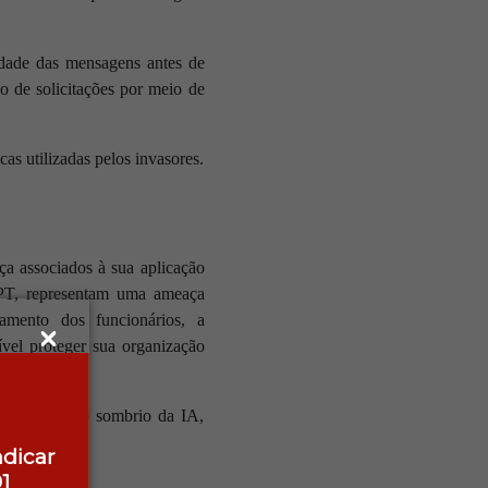
cidade das mensagens antes de
ão de solicitações por meio de
icas utilizadas pelos invasores.
ça associados à sua aplicação
GPT, representam uma ameaça
namento dos funcionários, a
vel proteger sua organização
frentar o lado sombrio da IA,
ndicar
1