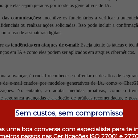
mo que elas sejam geradas por modelos generativos de IA.
de das comunicações:
Incentive os funcionários a verificar a autenti
idenciais ou realizar ações solicitadas. Isso pode incluir a confirmaç
ou o uso de assinaturas digitais.
re as tendências em ataques de e-mail:
Esteja atento às táticas e técn
nços em IA e como eles podem ser aplicados em ataques cibernéticos.
nua a avançar, é crucial reconhecer e enfrentar os desafios de seguran
es de e-mail criados por modelos generativos de IA, como o Chat
nizações. No entanto, ao adotar medidas proativas, como o trei
e segurança avançadas e a adoção de práticas recomendadas, é possí
dos.
Sem custos, sem compromisso
 as tendências em segurança cibernética e esteja preparado para en
dados e a continuidade dos negócios.
s uma boa conversa com especialista para te i
imeiros passos nas Cerificações ISO 27001 e
2770