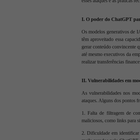
esses ataques e as práticas r
I. O poder do ChatGPT para 
Os modelos generativos de IA
têm aproveitado essa capacid
gerar conteúdo convincente q
até mesmo executivos da empr
realizar transferências finance
II. Vulnerabilidades em mo
As vulnerabilidades nos mod
ataques. Alguns dos pontos f
1. Falta de filtragem de c
maliciosos, como links para s
2. Dificuldade em identificar