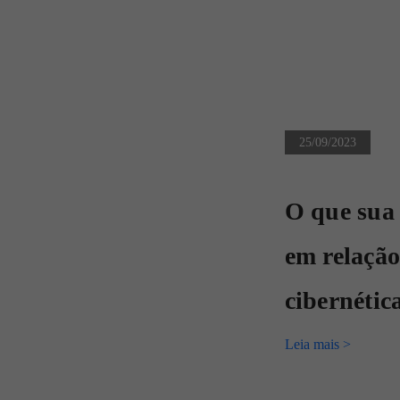
25/09/2023
O que sua
em relação
cibernétic
Leia mais >