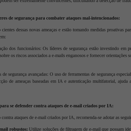
odem ser extremamente convincentes, dificultando a detecção de fraudes
deres de segurança para combater ataques mal-intencionados:
o cientes dessas novas ameaças e estão tomando medidas proativas par
em:
ação dos funcionários: Os líderes de segurança estão investindo em 
sobre os riscos associados a e-mails enganosos e fornecer orientações s
 de segurança avançadas: O uso de ferramentas de segurança especiali
ção de ameaças baseadas em IA e autenticação multifatorial, ajuda a
ara se defender contra ataques de e-mail criados por IA:
 contra ataques de e-mail criados por IA, recomenda-se adotar as seguin
-mail robustos:
Utilize soluções de filtragem de e-mail que possam id