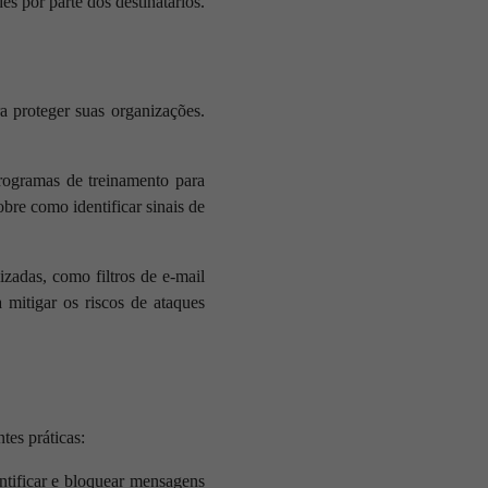
 por parte dos destinatários.
a proteger suas organizações.
programas de treinamento para
obre como identificar sinais de
zadas, como filtros de e-mail
 mitigar os riscos de ataques
tes práticas:
entificar e bloquear mensagens