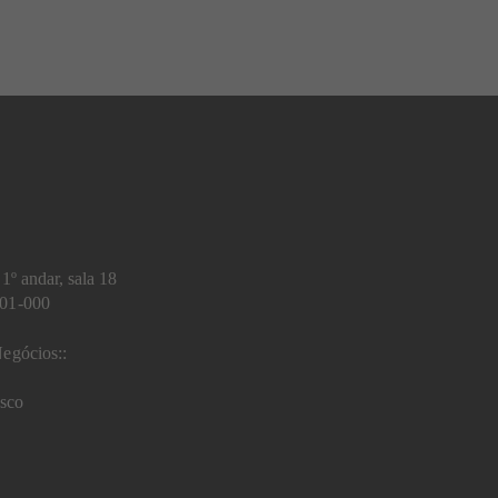
1º andar, sala 18
401-000
egócios::
sco