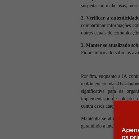
suspeitas ou maliciosas, mes
2. Verificar a autenticida
compartilhar informações conf
outros canais de comunicação 
3. Manter-se atualizado sob
Fique informado sobre os ava
Por fim, enquanto a IA conti
mal-intencionada. Os ataqu
significativa para as orga
implementação de soluções d
contra esses ataques sofistica
Mantenha-se atualizado sobre
garantindo a integridade dos 
Apena
os pr