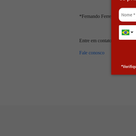
*Fernando Ferreira é Founde
Entre em contato com nossos e
Fale conosco
*Verifi