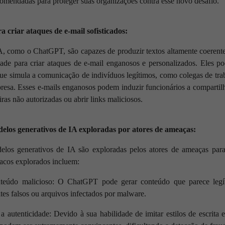
ecomendadas para proteger suas organizações contra esse novo desafio.
criar ataques de e-mail sofisticados:
, como o ChatGPT, são capazes de produzir textos altamente coerente
ade para criar ataques de e-mail enganosos e personalizados. Eles 
ue simula a comunicação de indivíduos legítimos, como colegas de trab
esa. Esses e-mails enganosos podem induzir funcionários a compartilh
iras não autorizadas ou abrir links maliciosos.
delos generativos de IA exploradas por atores de ameaças:
elos generativos de IA são exploradas pelos atores de ameaças para
racos explorados incluem:
onteúdo malicioso: O ChatGPT pode gerar conteúdo que parece leg
ites falsos ou arquivos infectados por malware.
 a autenticidade: Devido à sua habilidade de imitar estilos de escrita