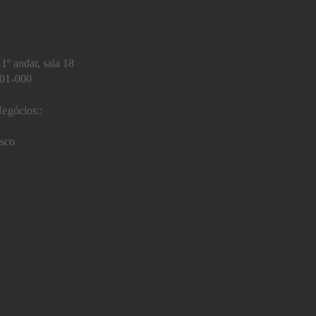
1º andar, sala 18
401-000
egócios::
sco