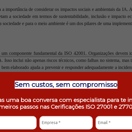
a importância de considerar os impactos sociais e ambientais da IA. 
tam a sociedade em termos de sustentabilidade, inclusão e impacto 
 a sociedade e para o meio ambiente é um dos pilares de uma implementa
 é um componente fundamental da ISO 42001. Organizações devem ident
A. Isso inclui não apenas riscos técnicos, como falhas no sistema, mas t
 bem elaborado ajuda a prevenir e responder adequadamente a inciden
Sem custos, sem compromisso
s uma boa conversa com especialista para te i
es essenciais para a implementação e gestão de sistemas de IA de ma
imeiros passos nas Cerificações ISO 27001 e
2770
s práticas estão mais bem posicionadas para maximizar os benefícios
midade com essa norma não apenas promove a confiança do público e 
 utilizada de maneira justa, segura e benéfica para a sociedade.