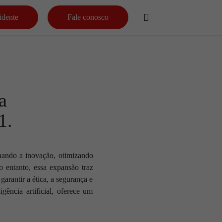
idente
Fale conosco
a
1.
nando a inovação, otimizando
 entanto, essa expansão traz
arantir a ética, a segurança e
gência artificial, oferece um