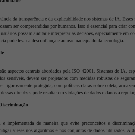
cabilidade
ância da transparência e da explicabilidade nos sistemas de IA. Esses 
ossam ser compreendidas por humanos. Isso é essencial para criar con
s usuários possam auditar e interpretar as decisões, especialmente em co
ência pode levar a desconfiança e ao uso inadequado da tecnologia.
de
são aspectos centrais abordados pela ISO 42001. Sistemas de IA, es
s sensíveis, devem ser projetados com medidas robustas de seguranç
er rigorosamente protegida, com políticas claras sobre coleta, armaz
essas diretrizes pode resultar em violações de dados e danos à reputa
Discriminação
 e implementada de maneira que evite preconceitos e discrimina
mitigar vieses nos algoritmos e nos conjuntos de dados utilizados. A 