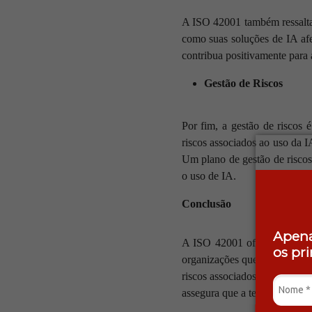
A ISO 42001 também ressalta 
como suas soluções de IA afe
contribua positivamente para
Gestão de Riscos
Por fim, a gestão de riscos
riscos associados ao uso da I
Um plano de gestão de riscos
o uso de IA.
Conclusão
Apena
A ISO 42001 oferece diretriz
os pr
organizações que adotam essa
riscos associados. A confor
assegura que a tecnologia seja