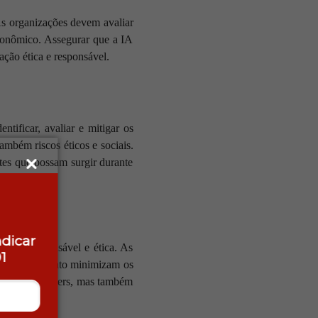
As organizações devem avaliar
econômico. Assegurar que a IA
ção ética e responsável.
ificar, avaliar e mitigar os
ambém riscos éticos e sociais.
tes que possam surgir durante
ndicar
neira responsável e ética. As
1
 da IA, enquanto minimizam os
dos stakeholders, mas também