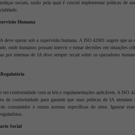
ustiças sociais, razão pela qual é crucial implementar práticas de au
cialidade.
upervisão Humana
IA deve operar sob a supervisão humana. A ISO 42001 sugere que a
dade, onde humanos possam intervir e tomar decisões em situações críti
das por sistemas de IA deve sempre recair sobre os operadores human
Regulatória
r em conformidade com as leis e regulamentações aplicáveis. A ISO 42
res de conformidade para garantir que suas práticas de IA atendam 
 do consumidor e outras normas específicas do setor. Ignorar ess
regulatórios.
acto Social