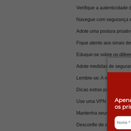
Verifique a autenticidade 
Navegue com segurança e 
Adote uma postura proativ
Fique atento aos sinais de 
Eduque-se sobre os difere
Adote medidas de segura
Lembre-se: A melhor defesa
Dicas extras para se proteg
Apena
Use uma VPN em redes Wi
os pr
Mantenha seus softwares 
Desconfie de ofertas que