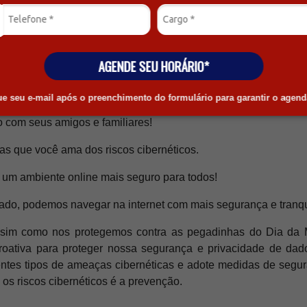
ações necessárias em sites e aplicativos.
mações que você encontra online.
AGENDE SEU HORÁRIO*
ar no assunto:
que seu e-mail após o preenchimento do formulário para garantir o agen
 com seus amigos e familiares!
as que você ama dos riscos cibernéticos.
 um ambiente online mais seguro para todos!
do, podemos navegar na internet com mais segurança e tranqu
sim como nos protegemos contra as pegadinhas do Dia da
ativa para proteger nossa segurança e privacidade de dado
entes tipos de ameaças cibernéticas e adote medidas de seg
 os riscos cibernéticos é a prevenção.