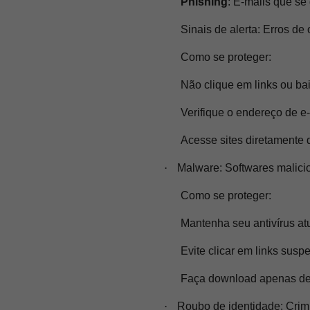
Phishing
: E-mails que se
Sinais de alerta:
Erros de o
Como se proteger:
Não clique em links ou ba
Verifique o endereço de e-
Acesse sites diretamente 
·
Malware:
Softwares malici
Como se proteger:
Mantenha seu antivírus at
Evite clicar em links suspe
Faça download apenas de 
·
Roubo de identidade:
Crimi