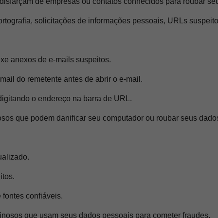
 disfarçam de empresas ou contatos conhecidos para roubar se
rtografia, solicitações de informações pessoais, URLs suspeito
ixe anexos de e-mails suspeitos.
mail do remetente antes de abrir o e-mail.
digitando o endereço na barra de URL.
osos que podem danificar seu computador ou roubar seus dado
ualizado.
itos.
fontes confiáveis.
nosos que usam seus dados pessoais para cometer fraudes.