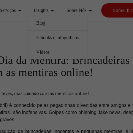
Serviços
Insights
Sobre Nós
Sofreu Inc
Blog
E-books e infográficos
Vídeos
a da Mentira: Brincadeiras 
 as mentiras online!
s leves, mas cuidado com as mentiras online!
bril) é conhecido pelas pegadinhas divertidas entre amigos e
ntiras" são inofensivas. Golpes como phishing, fake news, dee
graves.
radição de brincadeiras inocentes e pequenas mentiras, é i