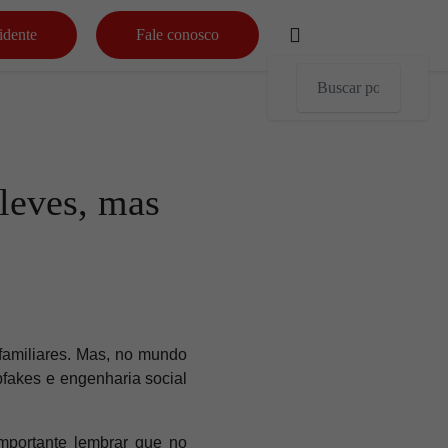
idente
Fale conosco
leves, mas
 familiares. Mas, no mundo
pfakes e engenharia social
mportante lembrar que no