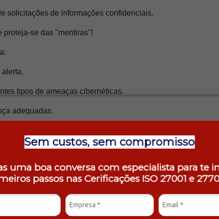
de solicitações de informações confidenciais.
proteja-se das "mentiras"!
a:
alerta.
ntes tipos de ameaças cibernéticas.
nça adequadas.
 contra os riscos cibernéticos é a prevenção!
Sem custos, sem compromisso
er na internet:
s uma boa conversa com especialista para te i
-Fi públicas.
imeiros passos nas Cerificações ISO 27001 e
2770
atualizados.
 parecem boas demais para ser verdade.