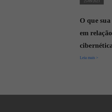
25/09/2023
O que sua
em relação
cibernétic
Leia mais >