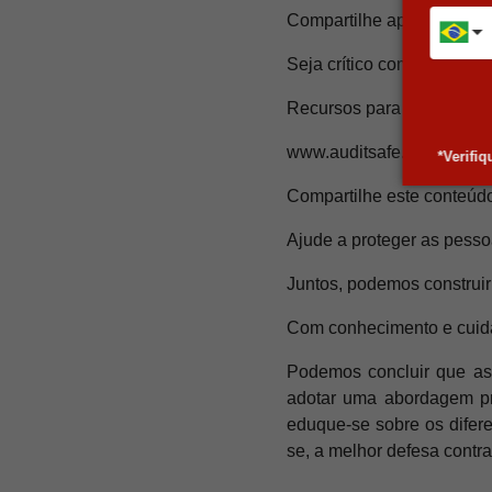
Compartilhe apenas inform
Seja crítico com as infor
Recursos para se aprofund
www.auditsafe.com.br
*Verifi
Compartilhe este conteúdo
Ajude a proteger as pesso
Juntos, podemos construir
Com conhecimento e cuida
Podemos concluir que as
adotar uma abordagem pro
eduque-se sobre os difer
se, a melhor defesa contra