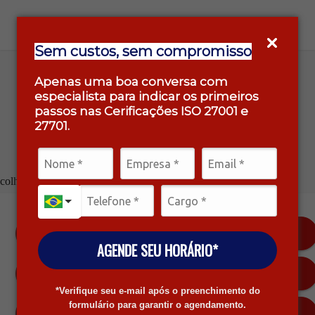
Sem custos, sem compromisso
Apenas uma boa conversa com
especialista para indicar os primeiros
Questionário
passos nas Cerificações ISO 27001 e
27701.
colha o serviço
PCI DSS
AGENDE SEU HORÁRIO*
PCI PIN
*Verifique seu e-mail após o preenchimento do
formulário para garantir o agendamento.
CONTINUIDADE DE NEGÓCIOS