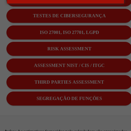
TESTES DE CIBERSEGURANÇA
ISO 27001, ISO 27701, LGPD
RISK ASSESSMENT
ASSESSMENT NIST / CIS / ITGC
THIRD PARTIES ASSESSMENT
SEGREGAÇÃO DE FUNÇÕES