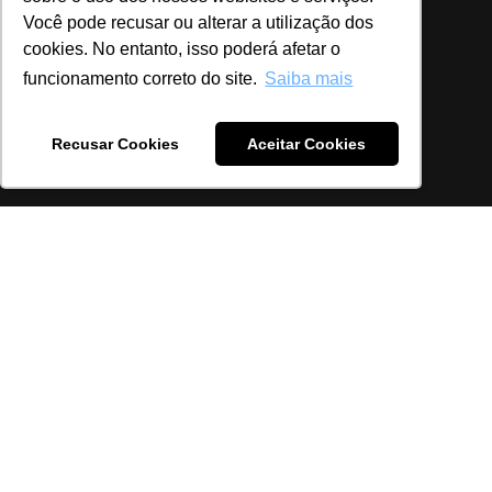
Você pode recusar ou alterar a utilização dos
cookies. No entanto, isso poderá afetar o
funcionamento correto do site.
Saiba mais
Recusar Cookies
Aceitar Cookies
Previous
Nex
Nosso objetivo é impactar positivamente
clientes, colaboradores e parceiros com
experiências enriquecedoras e